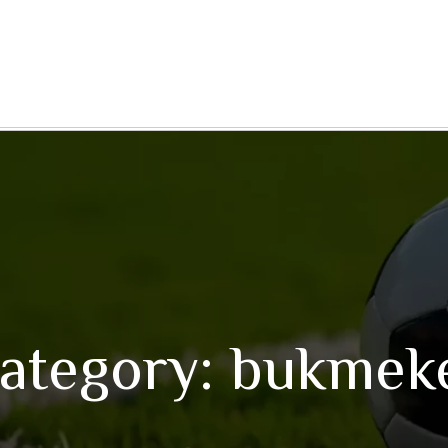
im.net
ategory:
bukmek