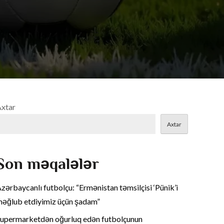
xtar
Axtar
Son məqalələr
zərbaycanlı futbolçu: “Ermənistan təmsilçisi ‘Pünik’i
əğlub etdiyimiz üçün şadam”
upermarketdən oğurluq edən futbolçunun