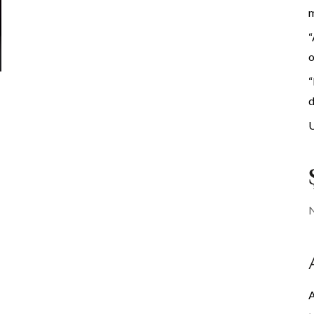
m
“
o
“
U
N
A