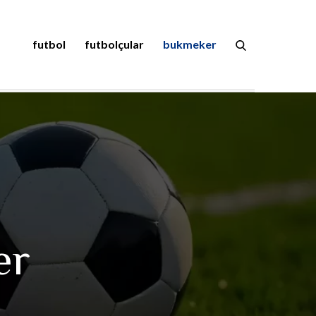
futbol
futbolçular
bukmeker
er